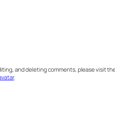
diting, and deleting comments, please visit 
avatar
.