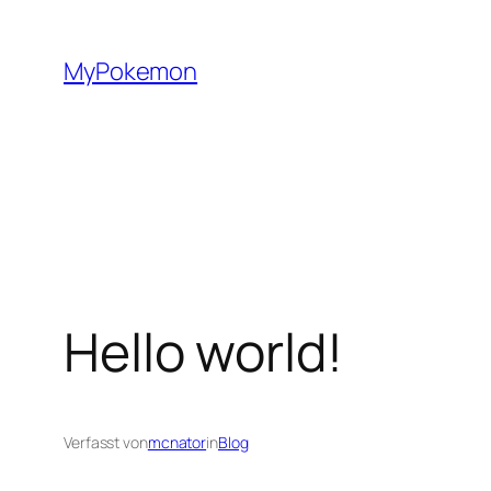
Zum
Inhalt
MyPokemon
springen
Hello world!
Verfasst von
mcnator
in
Blog